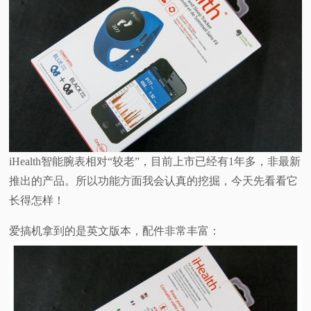
视
频
科
普
体
iHealth智能腕表相对“较老”，目前上市已经有1年多，非最新
推出的产品。所以功能方面我会认真的挖掘，今天先看看它
验
长得怎样！
专
爱搞机拿到的是英文版本，配件非常丰富：
题