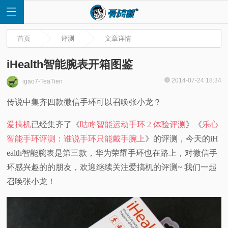
首页
评测
文章详情
iHealth智能腕表开箱图鉴
2014-07-24 18:34
igao7-TeaTien
首
传说中集齐四款微信手环可以召唤张小龙？
页
爱搞机
已经集齐了《
咕咚智能运动手环 2 体验评测
》《
乐心
智能手环评测：谁说手环只能戴手腕上
》的评测，今天的iH
快
ealth智能腕表是第三款，华为荣耀手环也在路上，对微信手
环感兴趣的的朋友，欢迎继续关注爱搞机的评测~ 我们一起
讯
召唤张小龙！
评
测