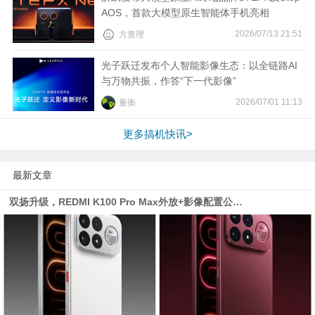
AOS，首款大模型原生智能体手机亮相
视
2026/07/13 21:51
方查理
频
光子跃迁发布个人智能影像生态：以全链路AI
与万物共振，作答“下一代影像”
科
2026/07/01 11:13
量衡
普
更多搞机快讯>
体
最新文章
验
双扬升级，REDMI K100 Pro Max外放+影像配置公布 | 荣耀MagicOS 11亮点公布| 信通院发布eSIM研究报告
专
题