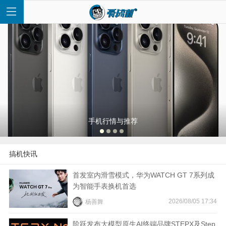
首
页
手机行情与推荐
快
搞机快讯
讯
首发室内滑雪模式，华为WATCH GT 7系列成
为智能手表换机首选
评
2026/08/05 17:34
杨善舞
测
阶跃发布大模型原生AI终端品牌STEPX及Step