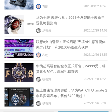
2026/03/02 18:46
布朗
华为手表 表表心意：2025全系智能手表新年
送礼终极指南
2025/12/29 14:02
杨善舞
联想×火山引擎：正式启动“天禧AI生态智能体
先导计划”，利润100%给生态伙伴！
2025/12/26 18:53
布朗
华为超高端智能金表正式开售，24999元，尊
贵紫金配色，高端礼赠首选
2025/11/28 18:29
杨善舞
腕上健康管理再突破：华为WATCH Ultimate 2
非凡探索发布，售价6499元起！
2025/11/26 00:08
杨善舞