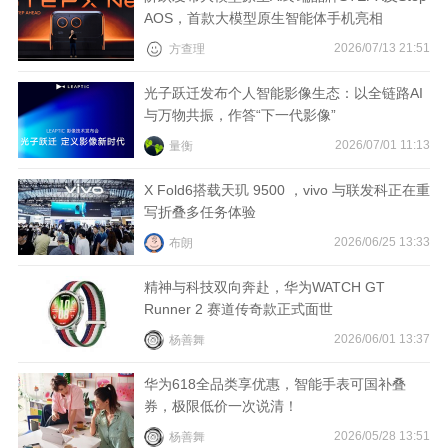
AOS，首款大模型原生智能体手机亮相
视
2026/07/13 21:51
方查理
频
光子跃迁发布个人智能影像生态：以全链路AI
与万物共振，作答“下一代影像”
科
2026/07/01 11:13
量衡
普
X Fold6搭载天玑 9500 ，vivo 与联发科正在重
写折叠多任务体验
体
2026/06/25 13:33
布朗
验
精神与科技双向奔赴，华为WATCH GT
Runner 2 赛道传奇款正式面世
专
2026/06/01 13:37
杨善舞
题
华为618全品类享优惠，智能手表可国补叠
券，极限低价一次说清！
2026/05/28 13:51
杨善舞