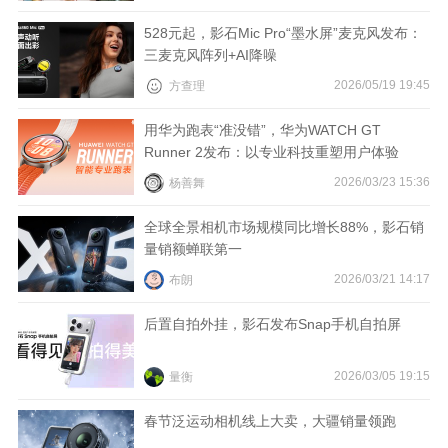
528元起，影石Mic Pro“墨水屏”麦克风发布：
三麦克风阵列+AI降噪
2026/05/19 19:45
方查理
用华为跑表“准没错”，华为WATCH GT
Runner 2发布：以专业科技重塑用户体验
2026/03/23 15:36
杨善舞
全球全景相机市场规模同比增长88%，影石销
量销额蝉联第一
2026/03/21 14:17
布朗
后置自拍外挂，影石发布Snap手机自拍屏
2026/03/05 19:15
量衡
春节泛运动相机线上大卖，大疆销量领跑