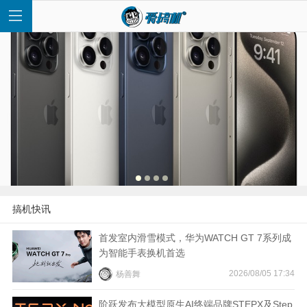
首
页
快
搞机快讯
讯
首发室内滑雪模式，华为WATCH GT 7系列成
为智能手表换机首选
评
2026/08/05 17:34
杨善舞
测
阶跃发布大模型原生AI终端品牌STEPX及Step