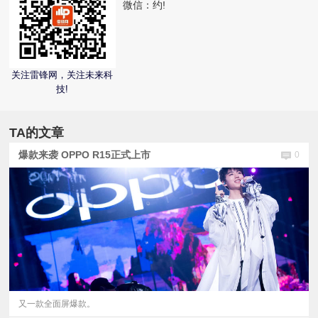
微信：
约!
视
频
关注雷锋网，关注未来科
技!
科
普
TA的文章
爆款来袭 OPPO R15正式上市
0
体
验
专
题
又一款全面屏爆款。