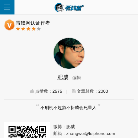
雷锋网认证作者
首
页
肥威
编辑
快
点赞数：
2575
|
文章总数：
2000
讯
不刷机不超频不折腾会死星人
评
微博：
肥威
测
邮箱：
zhangwei@leiphone.com