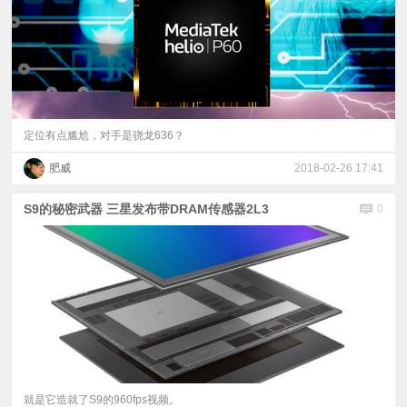
定位有点尴尬，对手是骁龙636？
肥威
2018-02-26 17:41
S9的秘密武器 三星发布带DRAM传感器2L3
0
就是它造就了S9的960fps视频。