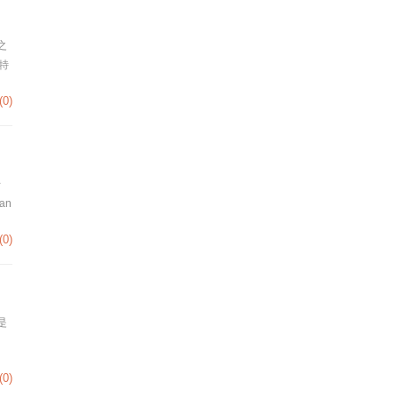
之
而特
(0)
号
an
(0)
是
(0)