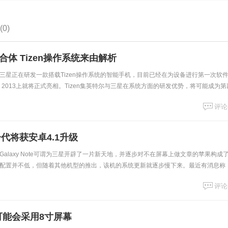
0)
o混合体 Tizen操作系统来由解析
三星正在研发一款搭载Tizen操作系统的智能手机，目前已经在为设备进行第一次软
 2013上就将正式亮相。Tizen集英特尔与三星在系统方面的研发优势，将可能成为第
户的期待。那么，作为一款
评论
一代将获安卓4.1升级
alaxy Note可谓为三星开辟了一片新天地，并逐步对不在屏幕上做文章的苹果构成
配置并不低，但随着其他机型的推出，该机的系统更新就逐步慢下来。最近有消息称
roid 4.1.2
评论
e可能会采用8寸屏幕