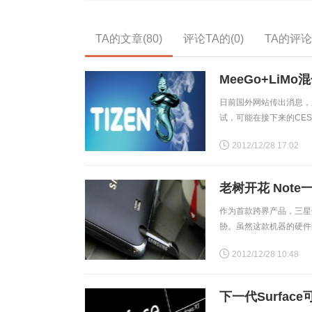
TA的文章(80)
评论TA的(0)
TA的评论(
MeeGo+LiM
日前国外网站传出消息，
试，可能在接下来的CES
大OS平台，受到不少用
2012/12/28 17:02
老树开花 Note
作为首款跨界产品，三星G
胁。虽然这款机器的硬件
这款老机不久将会收到基于And
2012/12/28 10:48
下一代Surfac