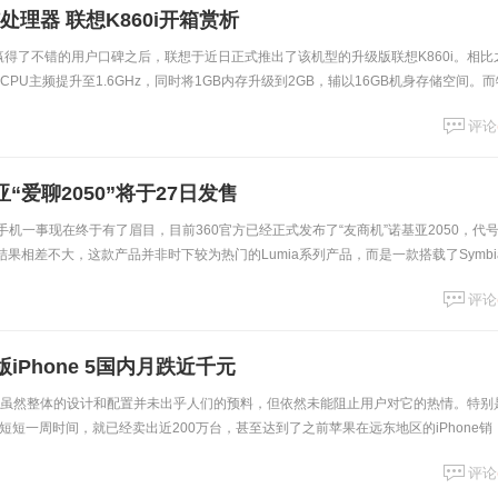
核处理器 联想K860i开箱赏析
0赢得了不错的用户口碑之后，联想于近日正式推出了该机型的升级版联想K860i。相比
i将CPU主频提升至1.6GHz，同时将1GB内存升级到2GB，辅以16GB机身存储空间。
i新增加了
评论
亚“爱聊2050”将于27日发售
手机一事现在终于有了眉目，目前360官方已经正式发布了“友商机”诺基亚2050，代
结果相差不大，这款产品并非时下较为热门的Lumia系列产品，而是一款搭载了Symbi
0官方给出的售
评论
iPhone 5国内月跌近千元
布以后，虽然整体的设计和配置并未出乎人们的预料，但依然未能阻止用户对它的热情。特别
短一周时间，就已经卖出近200万台，甚至达到了之前苹果在远东地区的iPhone销
水货市场上出现了iPhon
评论