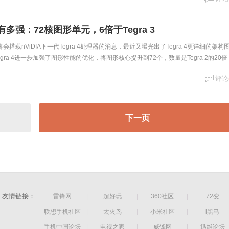
4有多强：72核图形单元，6倍于Tegra 3
搭载nViDIA下一代Tegra 4处理器的消息，最近又曝光出了Tegra 4更详细的架构
ra 4进一步加强了图形性能的优化，将图形核心提升到72个，数量是Tegra 2的20倍
评论
下一页
友情链接：
雷锋网
|
超好玩
|
360社区
|
72变
联想手机社区
|
太火鸟
|
小米社区
|
i黑马
手机中国论坛
|
电视之家
|
威锋网
|
迅维论坛