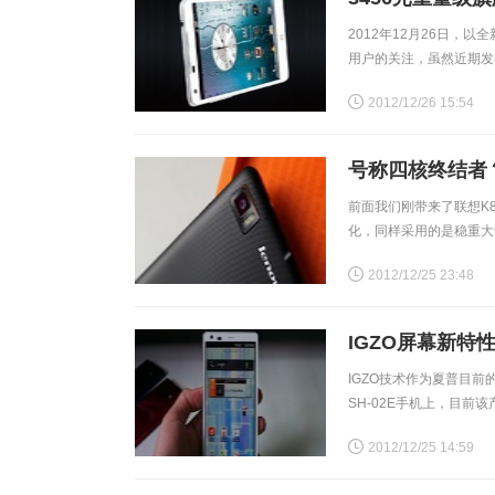
2012年12月26日，以
用户的关注，虽然近期发布的
样，这款产品作为nub
2012/12/26 15:54
号称四核终结者？
前面我们刚带来了联想K8
化，同样采用的是稳重大气
同时将1GB内存升级到2G
2012/12/25 23:48
IGZO屏幕新特
IGZO技术作为夏普目前的
SH-02E手机上，目
继续对IGZO液晶进行改
2012/12/25 14:59