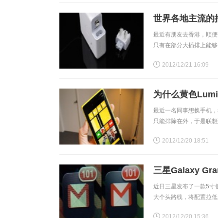
世界各地主流的
最近有朋友去香港，顺便
只有在部分大插排上能够
为常。但估计深入探究的
2012/12/21 16:09
为什么黄色Lumi
最近一名同事想换手机，希
只能排除在外，于是联想
的Lumia 920。用他
2012/12/20 18:51
三星Galaxy G
近日三星发布了一款5寸低
大个头路线，将配置拉低
（800 x 480），不
2012/12/20 15:36