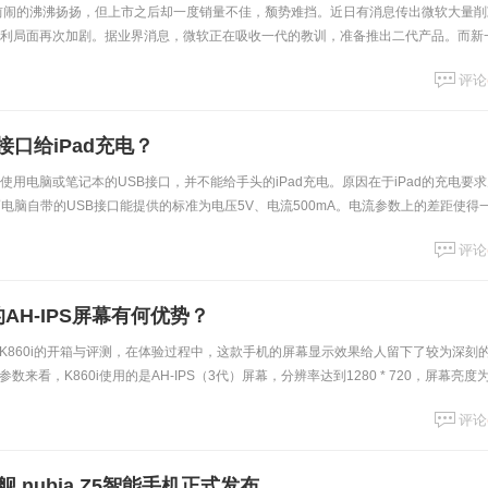
在上市前闹的沸沸扬扬，但上市之后却一度销量不佳，颓势难挡。近日有消息传出微软大量
，更让不利局面再次加剧。据业界消息，微软正在吸收一代的教训，准备推出二代产品。而新
化，包括屏幕尺寸、内
评论
接口给iPad充电？
，使用电脑或笔记本的USB接口，并不能给手头的iPad充电。原因在于iPad的充电要
A，而电脑自带的USB接口能提供的标准为电压5V、电流500mA。电流参数上的差距使得
d的充电需
评论
的AH-IPS屏幕有何优势？
K860i的开箱与评测，在体验过程中，这款手机的屏幕显示效果给人留下了较为深刻
来看，K860i使用的是AH-IPS（3代）屏幕，分辨率达到1280 * 720，屏幕亮度
 1，
评论
舰 nubia Z5智能手机正式发布