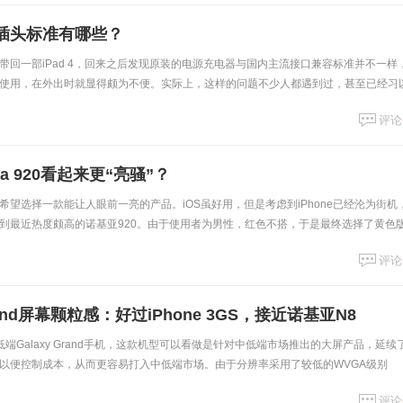
插头标准有哪些？
带回一部iPad 4，回来之后发现原装的电源充电器与国内主流接口兼容标准并不一样
使用，在外出时就显得颇为不便。实际上，这样的问题不少人都遇到过，甚至已经习
人并不多，今天我们不妨就借此机会来介
评论
a 920看起来更“亮骚”？
望选择一款能让人眼前一亮的产品。iOS虽好用，但是考虑到iPhone已经沦为街机
到最近热度颇高的诺基亚920。由于使用者为男性，红色不搭，于是最终选择了黄色
的话说，就是这款黄色920看
评论
rand屏幕颗粒感：好过iPhone 3GS，接近诺基亚N8
端Galaxy Grand手机，这款机型可以看做是针对中低端市场推出的大屏产品，延续
以便控制成本，从而更容易打入中低端市场。由于分辨率采用了较低的WVGA级别
少网友表示难以忍受。在这里我
评论