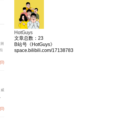
HotGuys
文章总数：
23
件测
B站号《HotGuys》
space.bilibili.com/17138783
四
(0)
了威
，
(0)