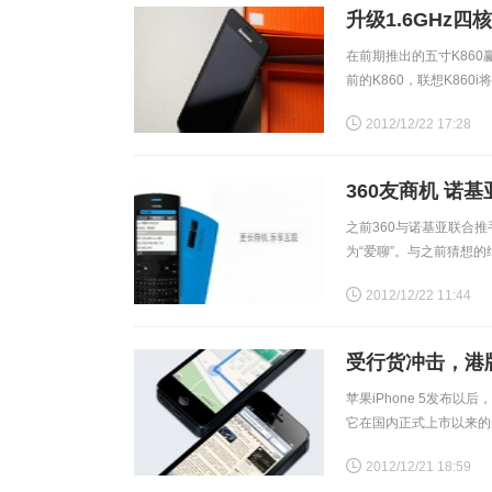
升级1.6GHz四
在前期推出的五寸K86
前的K860，联想K860
色功能方面，联想K860
2012/12/22 17:28
360友商机 诺基
之前360与诺基亚联合推
为“爱聊”。与之前猜想的
OS系统的低端产品，36
2012/12/22 11:44
受行货冲击，港版
苹果iPhone 5发
它在国内正式上市以来的短
量。受行货影响，目前国内
2012/12/21 18:59