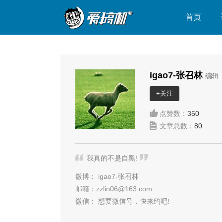
首页
igao7-张召林
编辑
+关注
点赞数：
350
文章总数：
80
我真的不是自黑!
微博：
igao7-张召林
邮箱：
zzlin06@163.com
微信：
想要微信号，快来约吧!