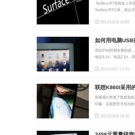
Surface RT虽然
Surface RT订单
代产品将会带来较大的变
2012/12/28 10:09
如何用电脑USB
用过iPad的朋友都知道
电压5.1V、电流2.1
般电脑USB难以满足iPa
2012/12/27 17:31
联想K860i采用
前面我们带来了联想新机
印象。从联想官方给到的参数
450nit，对比度为1000 :
2012/12/26 18:38
3456元重量级旗