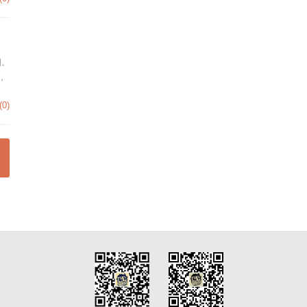
图。
，
(0)