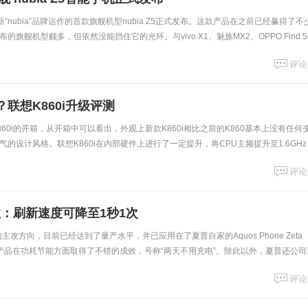
全新“nubia”品牌运作的首款旗舰机型nubia Z5正式发布。这款产品在之前已经赢得了不
旗舰机型颇多，但依然没能挡住它的光环。与vivo X1、魅族MX2、OPPO Find 
评论
联想K860i升级评测
60i的开箱，从开箱中可以看出，外观上新款K860i相比之前的K860基本上没有任何
的设计风格。联想K860i在内部硬件上进行了一定提升，将CPU主频提升至1.6GHz
B，辅以16G
评论
性：刷新速度可降至1秒1次
主攻方向，目前已经达到了量产水平，并已应用在了夏普自家的Aquos Phone Zeta
前该产品在功耗节能方面取得了不错的成效，号称“两天不用充电”。除此以外，夏普还公司
进，并使之更加
评论