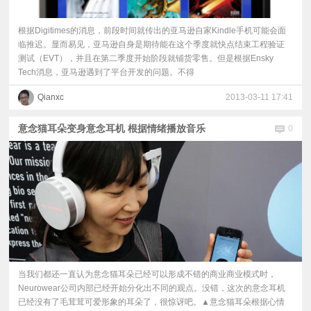
根据Digitimes的消息，前段时间就传出的亚马逊自家Kindle手机可能会面
临推迟。显而易见，亚马逊自身是期待能在这个季度就快点结束工程验证
测试（EVT），并且在第二季度开始阶段就铺货零售。但是根据Ensky
Tech消息，亚马逊遇到了平台开发的问题。不得
Qianxc
2013-03-11 17:41
意念猫耳朵变身意念耳机 根据情绪播放音乐
0
当我们都还一直认为意念猫耳朵已经可以形成不错的商业商业模式时，
Neurowear公司内部已经开始分化出不同的观点。没错，这次的意念耳机
已经没有了毛茸茸可爱形象的耳朵了，很惊讶吧。▲意念猫耳朵根据心情