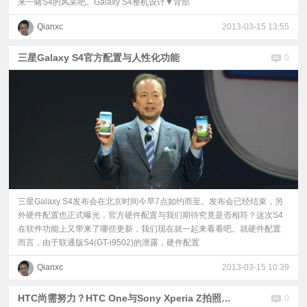
来一睹S4的风采吧。Galaxy S4整机设计▼背部
Qianxc
2013-03-15 13:55
三星Galaxy S4官方配置与人性化功能
0
三星Galaxy S4发布会在北京时间今早7点如约而至。发布会已经结束，另
外硬件配置也正式曝光，官方硬件配置与我们期待究竟是否相符？这次S4
在软件功能上又带来了哪些更新，我们现在就一起来看看吧。就硬件配置
而言，由于联通版S4(GT-i9502)的泄露，硬件配置
Qianxc
2013-03-15 10:39
HTC尚需努力？HTC One与Sony Xperia Z拍照效果对比
0