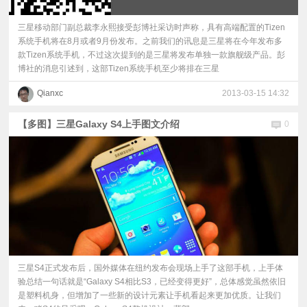
三星移动部门副总裁李永熙接受彭博社采访时声称，具有高端配置的Tizen
系统手机将在8月或者9月份发布。之前我们的讯息是三星将在今年发布多
款Tizen系统手机，不过这次提到的是三星将发布单独一款旗舰级产品。彭
博社的消息引述到，这部Tizen系统手机至少将排在三星
Qianxc
2013-03-15 14:32
【多图】三星Galaxy S4上手图文介绍
0
三星S4正式发布后，国外媒体在纽约发布会现场上手了这部手机，上手体
验总结一句话就是“Galaxy S4相比S3，已经变得更好”，总体感觉虽然依旧
是塑料机身，但增加了一些新的设计元素让手机看起来更加优质。让我们