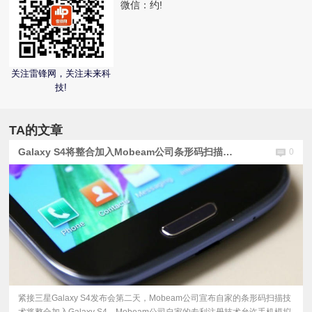
微信：
约!
视
频
关注雷锋网，关注未来科
技!
科
普
TA的文章
Galaxy S4将整合加入Mobeam公司条形码扫描功能
0
体
验
专
题
紧接三星Galaxy S4发布会第二天，Mobeam公司宣布自家的条形码扫描技