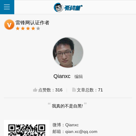
雷锋网认证作者
首
页
Qianxc
编辑
快
点赞数：
316
|
文章总数：
71
讯
我真的不是自黑!
评
微博：
Qianxc
测
邮箱：
qian.xc@qq.com