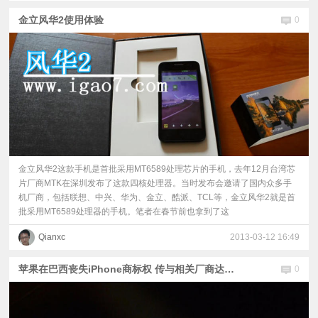
金立风华2使用体验
0
金立风华2这款手机是首批采用MT6589处理芯片的手机，去年12月台湾芯
片厂商MTK在深圳发布了这款四核处理器。当时发布会邀请了国内众多手
机厂商，包括联想、中兴、华为、金立、酷派、TCL等，金立风华2就是首
批采用MT6589处理器的手机。笔者在春节前也拿到了这
Qianxc
2013-03-12 16:49
苹果在巴西丧失iPhone商标权 传与相关厂商达成和解
0