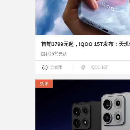
国补2879元起
方查理
iQOO 15T
热评