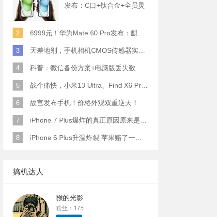
发布：C口+钛合金+全员灵
动岛+5倍潜望长焦
2
6999元！华为Mate 60 Pro发布：麒麟9000S+卫星通话 (附初步跑分)
3
天差地别，手机相机CMOS传感器实际面积对比
4
科普：微信备份方案+电脑版丢失数据恢复指南
5
战个痛快，小米13 Ultra、Find X6 Pro、vivo X90 Pro+、小米12SU拍照横评
6
故宫发布手机！价格外观双重逆天！
7
iPhone 7 Plus爆炸的真正原因原来是这样
8
iPhone 6 Plus升温炸裂 苹果赔了一部全新的
搞机达人
猴的光影
粉丝：175