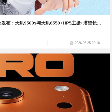
国补2999元起，OPPO Reno16/16 Pro发布：天玑9500s与天玑8550+HP5主摄+潜望长焦【附多机对比】
2026-05-25 20:18