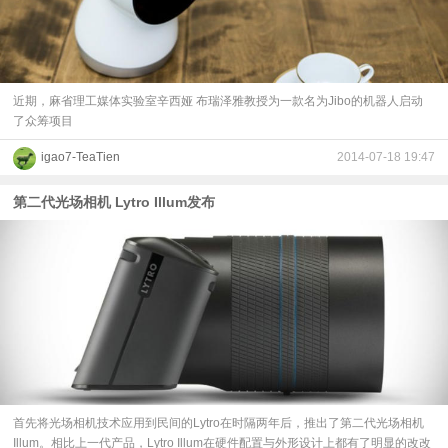
视
频
近期，麻省理工媒体实验室辛西娅 布瑞泽雅教授为一款名为Jibo的机器人启动
了众筹项目
科
igao7-TeaTien
2014-07-18 19:47
普
第二代光场相机 Lytro Illum发布
体
验
专
题
首先将光场相机技术应用到民间的Lytro在时隔两年后，推出了第二代光场相机
Illum。相比上一代产品，Lytro Illum在硬件配置与外形设计上都有了明显的改改