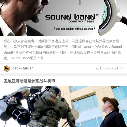
现在不少人都喜欢出门时戴着耳塞边走边听，不过这样会让你与外界的声音隔
绝，过马路时可能连汽车的喇叭声也听不见。而Kickstarter上的这款名为Sound
Band的耳塞声称可以很好的解决这一问题，并且戴久后也不会有耳朵疼痛的感
觉。Sound Band采用了表
igao7-litaixian
2013-07-31 21:37
圣地亚哥动漫展惊现战斗机甲