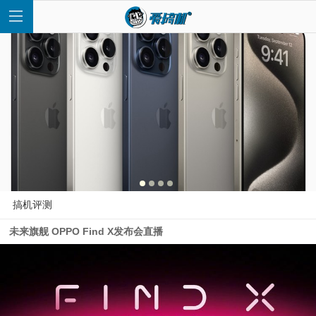
首
页
快
搞机评测
未来旗舰 OPPO Find X发布会直播
讯
评
测