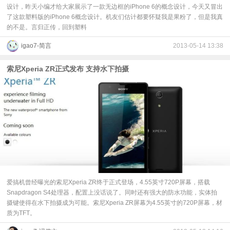
设计，昨天小编才给大家展示了一款无边框的iPhone 6的概念设计，今天又冒出
了这款塑料版的iPhone 6概念设计。机友们估计都要怀疑我是果粉了，但是我真
的不是。言归正传，回到塑料
igao7-简言
2013-05-14 13:38
索尼Xperia ZR正式发布 支持水下拍摄
爱搞机曾经曝光的索尼Xperia ZR终于正式登场，4.55英寸720P屏幕，搭载
Snapdragon S4处理器，配置上没话说了。同时还有强大的防水功能，实体拍
摄键使得在水下拍摄成为可能。索尼Xperia ZR屏幕为4.55英寸的720P屏幕，材
质为TFT。