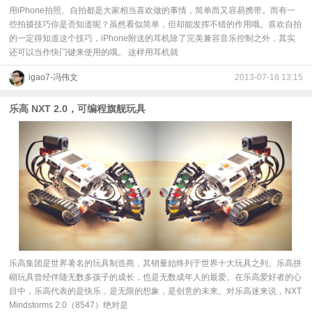
用iPhone拍照、自拍都是大家相当喜欢做的事情，简单而又容易携带。而有一
些拍摄技巧你是否知道呢？虽然看似简单，但却能发挥不错的作用哦。喜欢自拍
的一定得知道这个技巧，iPhone附送的耳机除了完美兼容音乐控制之外，其实
还可以当作快门键来使用的哦。 这样用耳机就
igao7-冯伟文
2013-07-18 13:15
乐高 NXT 2.0，可编程旗舰玩具
乐高集团是世界著名的玩具制造商，其销量始终列于世界十大玩具之列。乐高拼
砌玩具曾经伴随无数多孩子的成长，也是无数成年人的最爱。在乐高爱好者的心
目中，乐高代表的是快乐，是无限的想象，是创意的未来。对乐高迷来说，NXT
Mindstorms 2.0（8547）绝对是