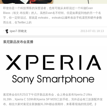
即使你是一个科技博客的深度读者，也有可能从未听说过一个叫做Evan
Blass（埃文·布拉斯）的人。虽然Evan名不经转。但是如果提到他的另一个名
字，你一定听说过。那就是 evleaks 。evleaks以爆料各款手机谍照和硬件参数
而出名，在Twitter上的
igao7-郭晓龙
2013-07-01 18:13
索尼新品发布会直播
索尼将会在6月25日下午召开新品发布会，会上将会发布Xperia Z Ultra
XL39h，Xperia C S39h和Xperia SP M35t三款手机，另外还会有三款新配件发
布。相信大家对索尼全新旗舰XL39h都会很期待，来看看现场的情况吧。[l