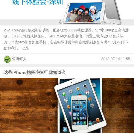
视
频
vivo Xplay主打极致影音功能，配备骁龙600四核处理器、5.7寸1080p全高清屏
幕、1300万堆栈式摄像头、3400mAh大容量电池、内置三枚专业Hifi音乐芯
科
片，作为vivo影音旗舰手机，它在实际使用中影音效果到底如何呢？7月27日不
妨和我们一起来
普
哲野狂人
2013-07-19 11:55
体
这些iPhone拍摄小技巧 你知道么
验
专
题