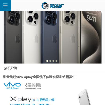
首
页
快
搞机评测
影音旗舰vivo Xplay全国线下体验会深圳站招募中
讯
评
测