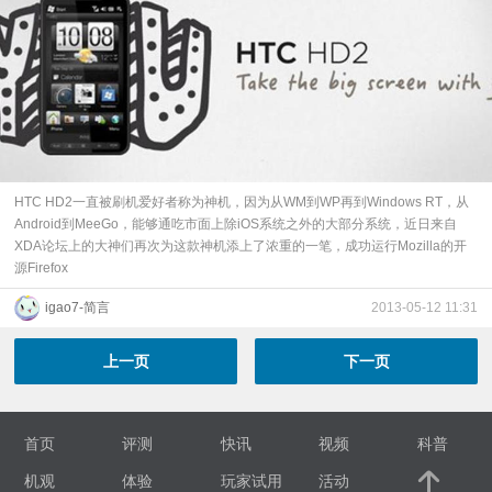
HTC HD2一直被刷机爱好者称为神机，因为从WM到WP再到Windows RT，从
Android到MeeGo，能够通吃市面上除iOS系统之外的大部分系统，近日来自
XDA论坛上的大神们再次为这款神机添上了浓重的一笔，成功运行Mozilla的开
源Firefox
igao7-简言
2013-05-12 11:31
上一页
下一页
首页
评测
快讯
视频
科普
机观
体验
玩家试用
活动