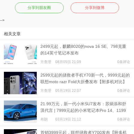
分享到朋友圈
分享到微博
-->
相关文章
2499元起，麒麟8020的nova 16 SE、798克重
的14英寸笔记本发布
方查理
08月05日 21:09
0条评论
2599元起的拯救者手机Y70新一代，9999元起的
联想moto razr Fold大折叠发布【附多机对比】
方查理
05月19日 22:07
0条评论
21.99万元，新一代小米SU7发布：苏炳添和舒
淇代言 | 7999元起的小米笔记本Pro 14、1199
元起的小米Watch S5发布
布朗
03月19日 21:12
0条评论
首销3999元起，联想拯救者Y700发布【附多机