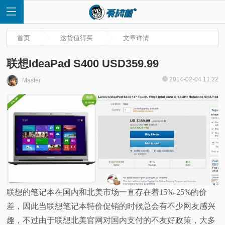
首页
这货值得买
文章详情
联想IdeaPad S400 USD359.99
2014-02-04 11:22
Master
首
页
快
讯
评
联想的笔记本在国内和北美市场一直存在着15%-25%的价
差，因此当联想笔记本特价促销的时候总会有不少网友感兴
测
趣，不过由于联想北美官网对国内支付的不友好政策，大多