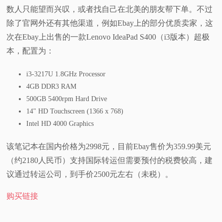
数人只能望而兴叹，或者找自己在北美的朋友帮下单。不过
视
除了官网外还有其他渠道，例如Ebay上的部分优质卖家，这
次在Ebay上出售的一款Lenovo IdeaPad S400（i3版本）超极
频
本，配置为：
科
i3-3217U 1.8GHz Processor
4GB DDR3 RAM
普
500GB 5400rpm Hard Drive
14" HD Touchscreen (1366 x 768)
体
Intel HD 4000 Graphics
验
该笔记本在国内价格为2998元，目前Ebay售价为359.99美元
（约2180人民币）支持国际转运但需要预付的税费较高，建
专
议通过转运公司，到手价2500元左右（未税）。
题
购买链接