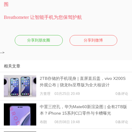
围
Breathometer 让智能手机为您保驾护航
分享到朋友圈
分享到微博
-->
相关文章
2TB存储的手机现身 | 直屏直后盖，vivo X200S
外观公布 | 骁龙8s至尊版为全大核设计
方查理
03月25日 20:49
0条评论
中置三挖孔，华为Mate60新渲染图 | 会有2TB版
本？iPhone 15系列C口零件与卡槽曝光
布朗
08月08日 19:48
0条评论