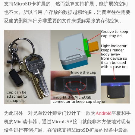
支持MicroSD卡扩展的，然而就算支持扩展，能扩展的空间
视
也不大。所以当用 户存放的数据越积约多，消费者往往需要
忍痛的删除掉部分非重要的文件来缓解紧张的存储空间。
频
科
普
体
验
专
为此国外一对兄弟设计师专门设计了一款为
Android
平板和手
题
机的Mini读卡器，通过MicroUSB接口就能非常方便地对现有
设备进行存储扩展。在传统支持MicroSD扩展的设备中最高