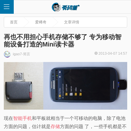
首页
爱稀奇
文章详情
再也不用担心手机存储不够了 专为移动智
能设备打造的Mini读卡器
首
2013-04-07 14:57
igao7-简言
页
快
讯
评
现在
智能手机
和平板就相当于一个可移动的电脑，除了电池
测
方面的问题，估计就是
存储
方面的问题 了，一些手机都是不