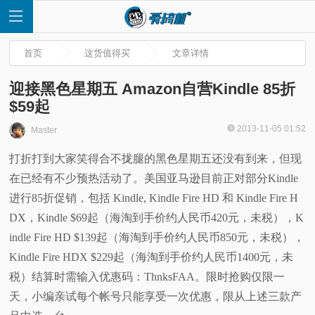
首页
这货值得买
文章详情
迎接黑色星期五 Amazon自营Kindle 85折
$59起
首
2013-11-05 01:52
Master
打折打到大家笑得合不拢腿的黑色星期五还没有到来，但现
页
在已经有不少预热活动了。美国亚马逊目前正对部分Kindle
快
进行85折促销，包括 Kindle, Kindle Fire HD 和 Kindle Fire H
DX，Kindle $69起（海淘到手价约人民币420元，未税），K
讯
indle Fire HD $139起（海淘到手价约人民币850元，未税），
Kindle Fire HDX $229起（海淘到手价约人民币1400元，未
评
税）结算时需输入优惠码：ThnksFAA。限时抢购仅限一
天，小编亲试每个帐号只能享受一次优惠，限从上述三款产
测