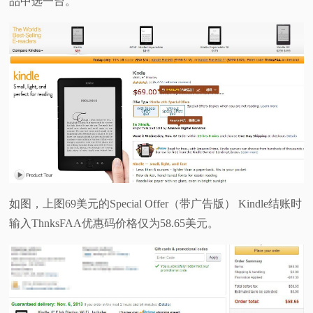
品中选一台。
视
频
科
普
体
验
如图，上图69美元的Special Offer（带广告版） Kindle结账时
输入ThnksFAA优惠码价格仅为58.65美元。
专
题