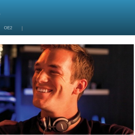
9
OE2