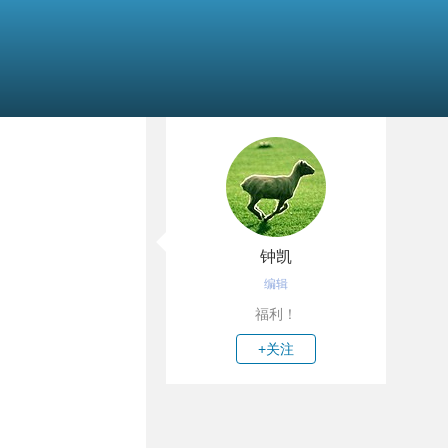
钟凯
编辑
福利！
+关注