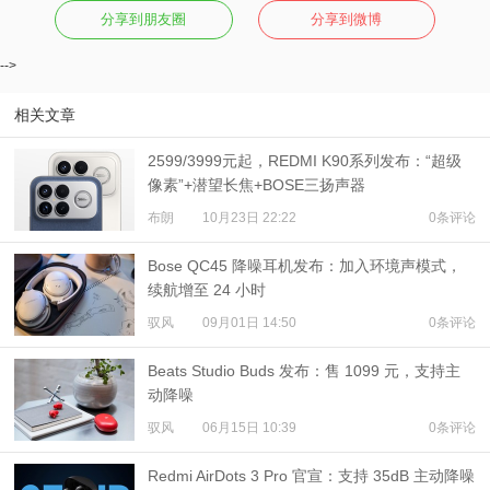
分享到朋友圈
分享到微博
-->
相关文章
2599/3999元起，REDMI K90系列发布：“超级
像素”+潜望长焦+BOSE三扬声器
布朗
10月23日 22:22
0条评论
Bose QC45 降噪耳机发布：加入环境声模式，
续航增至 24 小时
驭风
09月01日 14:50
0条评论
Beats Studio Buds 发布：售 1099 元，支持主
动降噪
驭风
06月15日 10:39
0条评论
Redmi AirDots 3 Pro 官宣：支持 35dB 主动降噪