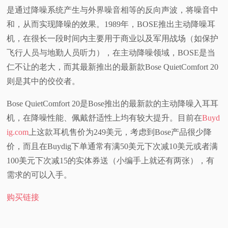
是通过降噪系统产生与外界噪音相等的反向声波，将噪音中
视
和，从而实现降噪的效果。1989年，BOSE推出主动降噪耳
机，在很长一段时间内主要用于商业以及军用战场（如保护
频
飞行人员与地勤人员听力），在主动降噪领域，BOSE是当
仁不让的老大，而其最新推出的最新款Bose QuietComfort 20
科
则是其中的佼佼者。
普
Bose QuietComfort 20是Bose推出的最新款的主动降噪入耳耳
机，在降噪性能、佩戴舒适性上均有较大提升。目前在
Buyd
体
ig.com
上这款耳机售价为249美元，考虑到Bose产品很少降
验
价，而且在Buydig下单通常有满50美元下次减10美元或者满
100美元下次减15的实体券送（小编手上就还有两张），有
专
需求的可以入手。
题
购买链接