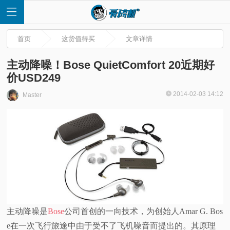
首页
这货值得买
文章详情
主动降噪！Bose QuietComfort 20近期好
价USD249
首
2014-02-03 14:12
Master
页
快
讯
评
主动降噪是
Bose
公司首创的一向技术，为创始人Amar G. Bos
测
e在一次飞行旅途中由于受不了飞机噪音而提出的。其原理