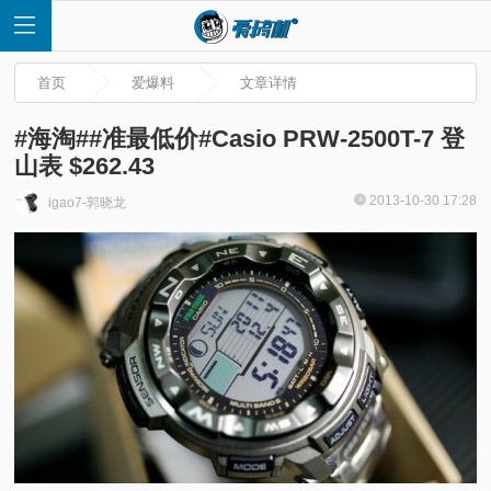
首页
爱爆料
文章详情
#海淘##准最低价#Casio PRW-2500T-7 登
山表 $262.43
首
2013-10-30 17:28
igao7-郭晓龙
页
快
讯
评
测