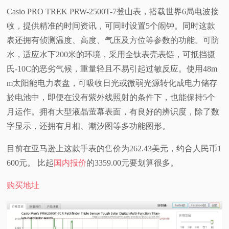
Casio PRO TREK PRW-2500T-7登山表，搭载世界6局电波接
视
收，提供精准的时间资讯，可同时设置5个闹钟。同时这款
表还拥有侦测温度、高度、气压及方位等参数的功能。可防
频
水，适应水下200米的环境，采用全钛表壳表链，可抵挡摄
科
氏-10C的恶劣气候，重量轻且不易引起过敏反应。使用48m
m太阳能电力表盘，可吸收日光或微弱光源转化成电力储存
普
於电池中，即便在没有紫外线照射的条件下，也能保持5个
月运作。拥有大型液晶萤幕表面，有良好的辨识度，除了数
体
字显示，还拥有月相、潮汐图等多功能图形。
验
目前在亚马逊上这款手表的售价为262.43美元，约合人民币1
600元。 比起
国内报价
的3359.00元要划算很多。
专
购买地址
题