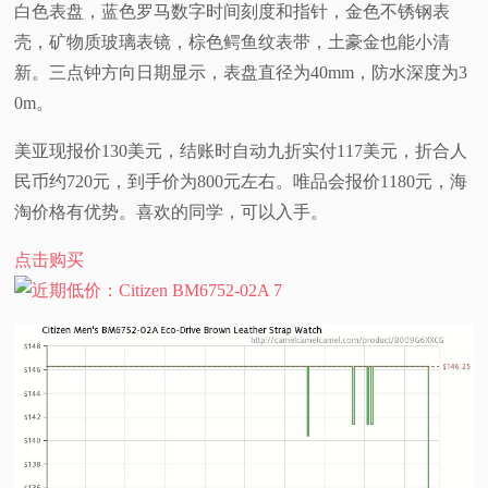
白色表盘，蓝色罗马数字时间刻度和指针，金色不锈钢表
视
壳，矿物质玻璃表镜，棕色鳄鱼纹表带，土豪金也能小清
新。三点钟方向日期显示，表盘直径为40mm，防水深度为3
频
0m。
科
美亚现报价130美元，结账时自动九折实付117美元，折合人
民币约720元，到手价为800元左右。唯品会报价1180元，海
普
淘价格有优势。喜欢的同学，可以入手。
体
点击购买
验
专
题