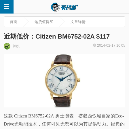
首页
这货值得买
文章详情
近期低价：Citizen BM6752-02A $117
2014-02-17 10:05
钟凯
首
页
快
讯
评
这款 Citizen BM6752-02A 男士腕表，搭载西铁城自家的Eco-
Drive光动能技术，任何可见光都可以为其提供动力。经典的
测