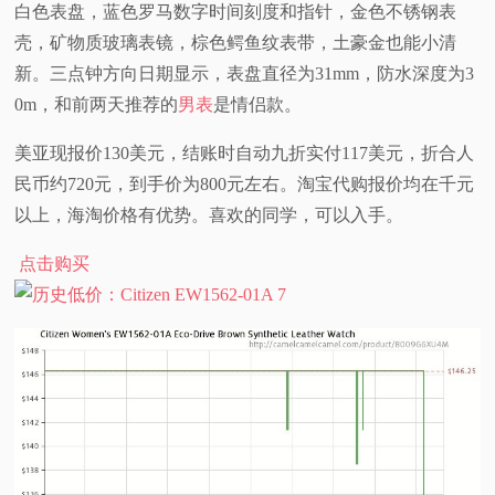
白色表盘，蓝色罗马数字时间刻度和指针，金色不锈钢表
视
壳，矿物质玻璃表镜，棕色鳄鱼纹表带，土豪金也能小清
新。三点钟方向日期显示，表盘直径为31mm，防水深度为3
频
0m，和前两天推荐的
男表
是情侣款。
科
美亚现报价130美元，结账时自动九折实付117美元，折合人
民币约720元，到手价为800元左右。淘宝代购报价均在千元
普
以上，海淘价格有优势。喜欢的同学，可以入手。
体
点击购买
验
专
题