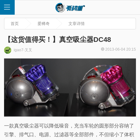
首页
爱稀奇
文章详情
【这货值得买！】真空吸尘器DC48
2013-06-04 20:15
igao7-叉叉
首
页
快
讯
评
一款真空吸尘器可以降低噪音，充当车轮的圆形部分容纳了
引擎、排气口、电源、过滤器等全部部件，不但缩小了体积
测