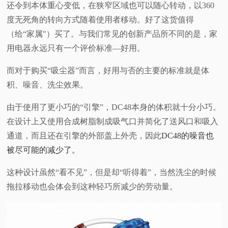
还令到本体重心变低，在狭窄区域也可以随心转动，以360
视
度无死角的转向方式随着使用者移动。好了这货值得
（给“家属"）买了。
与我们常见的创新产品所不同的是，家
频
用电器永远只有一个评价标准—好用。
科
而对于购买“吸尘器”而言，好用与否的主要的标准就是体
积、噪音、洗尘效果。
普
由于使用了更小巧的“引擎”，DC48本身的体积就十分小巧。
体
在设计上又使用合成树脂制成吸气口并简化了送风口和吸入
通道，而且还在引擎的外部盖上外壳，因此
DC48的
噪音也
验
被尽可能的减少了。
专
这种设计虽然“看不见”，但是却“听得着”，当然洗尘的时候
拖拉移动也会体会到这种轻巧所减少的劳动量。
题