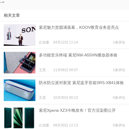
-->
相关文章
索尼魅力赏圆满落幕，KOOV教育业务是亮点
丘加森
04月22日 11:14
1条评论
多功能音乐终端 索尼NW-A55HN播放器体验
王昊
11月06日 00:07
1条评论
防水防尘派对新宠 索尼蓝牙音箱SRS-XB41体验
王昊
10月30日 00:13
0条评论
索尼Xperia XZ3今晚发布！官方渲染图公开
丘加森
08月30日 12:13
0条评论