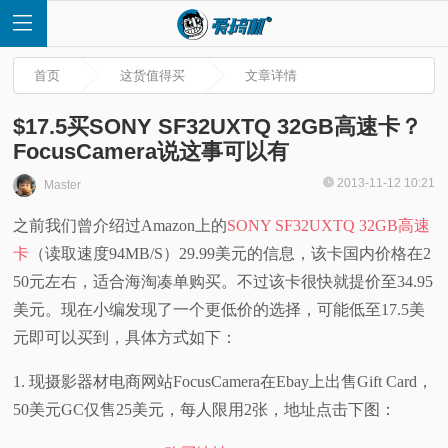
首页
这货值得买
文章详情
$17.5买SONY SF32UXTQ 32GB高速卡？
FocusCamera说这事可以有
首
2013-11-12 10:21
Master
之前我们曾介绍过Amazon上的
SONY SF32UXTQ 32GB高速
页
卡
（读取速度94MB/S）29.99美元的信息，该卡国内价格在2
快
50元左右，适合海淘凑单购买。不过该卡很快就提价至34.95
美元。现在小编发现了一个更低价的选择，可能低至17.5美
讯
元即可以买到，具体方式如下：
评
1. 现摄影器材电商网站FocusCamera在Ebay上出售Gift Card，
50美元GC仅售25美元，每人限用2张，地址点击下图：
测