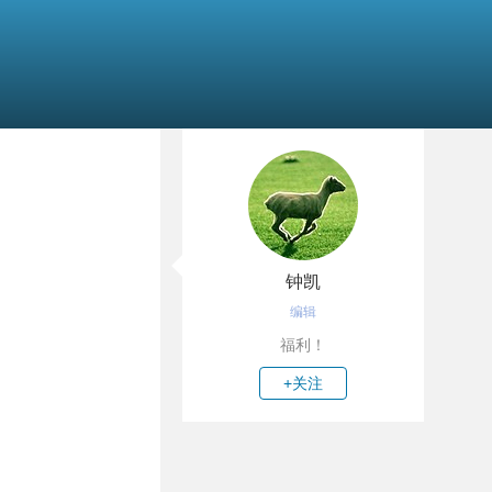
钟凯
编辑
福利！
+关注