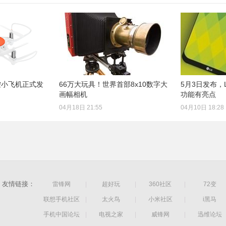
控小飞机正式发
66万大玩具！世界首部8x10数字大
5月3日发布，LG
画幅相机
功能有亮点
04月18日 21:55
04月10日 18:28
友情链接：
雷锋网
|
超好玩
|
360社区
|
72变
联想手机社区
|
太火鸟
|
小米社区
|
i黑马
手机中国论坛
|
电视之家
|
威锋网
|
迅维论坛