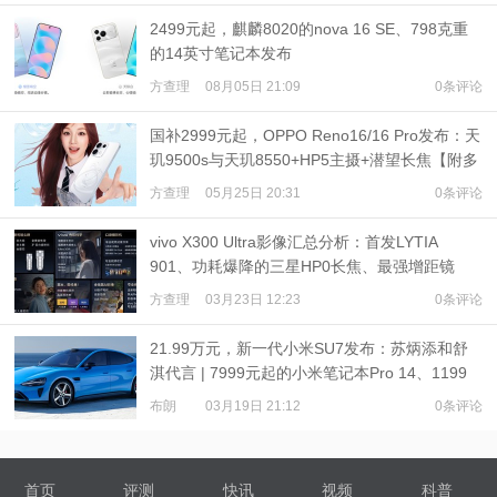
2499元起，麒麟8020的nova 16 SE、798克重
的14英寸笔记本发布
方查理
08月05日 21:09
0条评论
国补2999元起，OPPO Reno16/16 Pro发布：天
玑9500s与天玑8550+HP5主摄+潜望长焦【附多
机对比】
方查理
05月25日 20:31
0条评论
vivo X300 Ultra影像汇总分析：首发LYTIA
901、功耗爆降的三星HP0长焦、最强增距镜
方查理
03月23日 12:23
0条评论
21.99万元，新一代小米SU7发布：苏炳添和舒
淇代言 | 7999元起的小米笔记本Pro 14、1199
元起的小米Watch S5发布
布朗
03月19日 21:12
0条评论
首页
评测
快讯
视频
科普