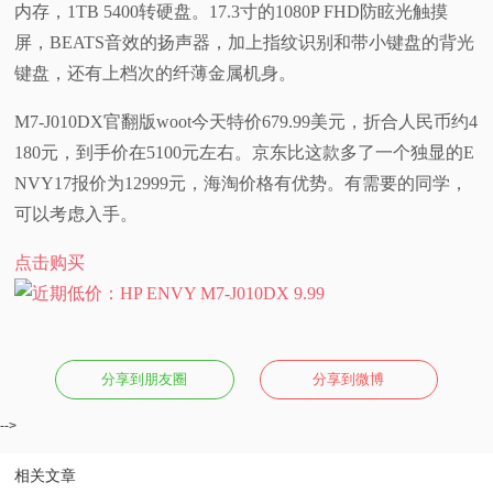
内存，1TB 5400转硬盘。17.3寸的1080P FHD防眩光触摸
视
屏，BEATS音效的扬声器，加上指纹识别和带小键盘的背光
键盘，还有上档次的纤薄金属机身。
频
M7-J010DX官翻版woot今天特价679.99美元，折合人民币约4
科
180元，到手价在5100元左右。京东比这款多了一个独显的E
NVY17报价为12999元，海淘价格有优势。有需要的同学，
普
可以考虑入手。
体
点击购买
验
专
分享到朋友圈
分享到微博
题
-->
相关文章