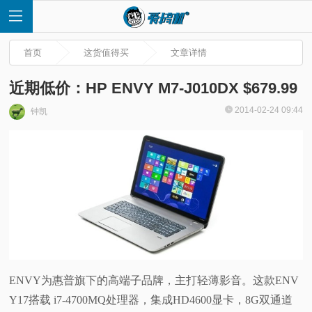
首页
这货值得买
文章详情
近期低价：HP ENVY M7-J010DX $679.99
2014-02-24 09:44
钟凯
首
页
快
讯
评
ENVY为惠普旗下的高端子品牌，主打轻薄影音。这款ENV
Y17搭载 i7-4700MQ处理器，集成HD4600显卡，8G双通道
测