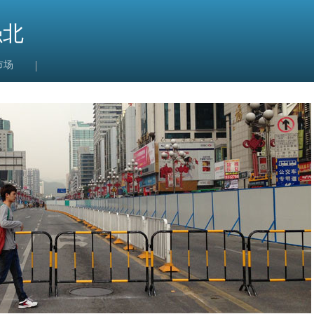
强北
市场