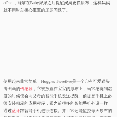
etPee ，能够在Baby尿尿之后提醒妈妈更换尿布，这样妈妈
视
就不用时刻担心宝宝的尿尿问题了。
频
科
普
体
验
使用起来非常简单，Huggies TweetPee是一个印有可爱猫头
专
鹰图画的
传感器
，它被放置在宝宝的尿布上，当它感觉到湿
度的时候便会向父母的智能手机发送提醒。前提是手机上必
题
须安装相应的应用程序，跟之前很多的智能手机外设一样，
通过
蓝牙
跟智能手机进行连接。并且它还能监控每天尿布的