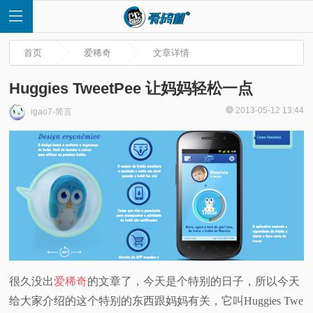
首页
爱稀奇
文章详情
Huggies TweetPee 让妈妈轻松一点
2013-05-12 13:44
igao7-简言
首
页
快
讯
评
很久没出
爱稀奇
的文章了，今天是个特别的日子，所以今天
给大家介绍的这个特别的东西跟妈妈有关，它叫Huggies Twe
测