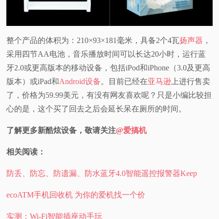
整个产品的体积为：210×93×181毫米，具备2个4瓦
扬声器
，
采用四节AA电池，音乐播放时间可以长达20小时，运行蓝
牙2.0或更高版本的移动设备，包括iPod和iPhone（3.0及更高
版本）或iPad和
Android设备
。目前已经在
亚马逊
上进行售卖
了，价格为59.99美元，有没有网友喜欢呢？只是小编比较担
心的是，这个买了回去之后会延长呆在厕所的时间。
了解更多新酷炫设备，敬请关注
@爱搞机
相关阅读：
防丢、防忘、防遗漏、防水蓝牙4.0智能遥控报警器Keep
ecoATM手机回收机 为你的爱机找一个价
实测：Wi-Fi智能插座动手玩