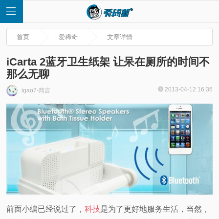
首页
爱稀奇
文章详情
iCarta 2蓝牙卫生纸架 让呆在厕所的时间不
那么无聊
首
2013-04-12 16:36
igao7-简言
页
快
讯
评
前面小编已经说过了，
科技
是为了更好地服务生活，当然，
测