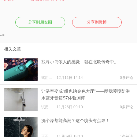
分享到朋友圈
分享到微博
-->
相关文章
找寻小鸟依人的感觉，就在北欧传奇中。
试用体验
12月11日 14:14
0条评论
让浴室变成“维也纳金色大厅”——酷我喷喷防淋
水蓝牙音箱S7体验测评
试用体验
11月26日 09:10
0条评论
洗个澡都能高潮？这个喷头有点屌！
王正
11月09日 18:10
1条评论