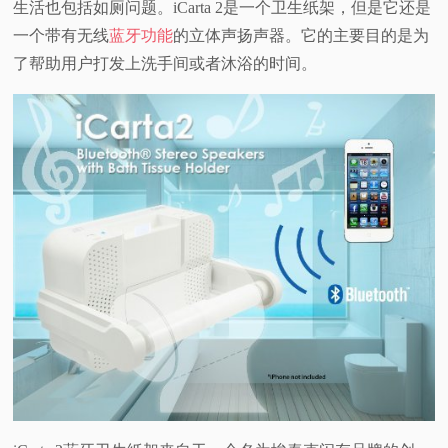
生活也包括如厕问题。iCarta 2是一个卫生纸架，但是它还是
视
一个带有无线
蓝牙功能
的立体声扬声器。它的主要目的是为
了帮助用户打发上洗手间或者沐浴的时间。
频
科
普
体
验
专
题