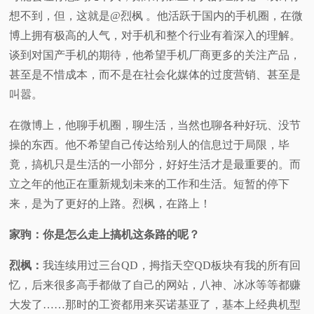
想不到，但，这就是@烈枫 。他活跃于国内的手机圈，在微
视
博上拥有极高的人气，对手机和整个行业有着深入的理解。
谈到对国产手机的期待，他希望手机厂商更多的关注产品，
频
甚至是不惜成本，而不是在社会化媒体的过度营销、甚至是
科
叫嚣。
在微博上，他聊手机圈，聊生活，当然也聊各种好玩、没节
普
操的东西。他不希望自己传达给别人的信息过于局限，毕
体
竟，搞机只是生活的一小部分，好好生活才是最重要的。而
立之年的他正在重新规划未来的工作和生活。短暂的停下
验
来，是为了更好的上路。烈枫，在路上！
专
家驹：你是怎么走上搞机这条路的呢？
烈枫：
我连续用过三台QD，拇指天空QD板块有我的所有回
题
忆，后来很多高手都做了自己的网站，八神、冰冰等等都赚
大发了……那时的工资都用来买诺基亚了，基本上经典机型