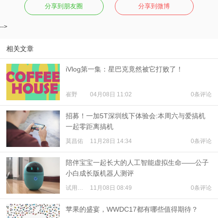
分享到朋友圈
分享到微博
-->
相关文章
iVlog第一集：星巴克竟然被它打败了！
崔野
04月08日 11:02
0条评论
招募！一加5T深圳线下体验会:本周六与爱搞机
一起零距离搞机
莫昌佑
11月28日 14:34
0条评论
陪伴宝宝一起长大的人工智能虚拟生命——公子
小白成长版机器人测评
试用体验
11月08日 08:49
0条评论
苹果的盛宴，WWDC17都有哪些值得期待？