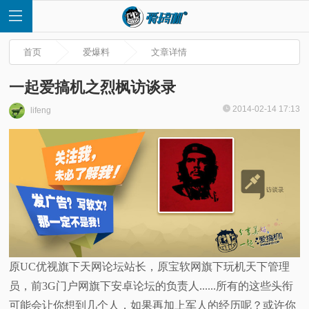
首页
爱爆料
文章详情
一起爱搞机之烈枫访谈录
2014-02-14 17:13
lifeng
首
页
快
讯
评
原UC优视旗下天网论坛站长，原宝软网旗下玩机天下管理
员，前3G门户网旗下安卓论坛的负责人......所有的这些头衔
测
可能会让你想到几个人，如果再加上军人的经历呢？或许你