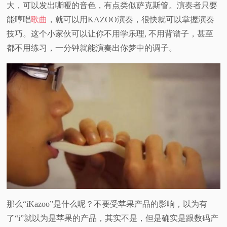
大，可以发出嘶哑的音色，有点类似萨克斯管。演奏者只要
视
能哼唱
歌曲
，就可以用KAZOO演奏，很快就可以掌握演奏
技巧。这个小家伙可以让你不用学乐理, 不用背谱子，甚至
频
都不用练习，一分钟就能演奏出你梦中的调子。
科
普
体
验
专
题
那么“iKazoo”是什么呢？不要受苹果产品的影响，以为有
了“i”就以为是苹果的产品，其实不是，但是确实是跟数码产