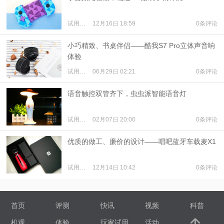
试用体验
12月16日 18:59
0条评论
小巧精致、书桌伴侣——酷我S7 Pro立体声音响
体验
试用体验
06月29日 02:21
0条评论
语音触控双管齐下，虫虫派智能语音灯
试用体验
02月07日 20:00
0条评论
优质的做工、廉价的设计——唱吧蓝牙车载麦X1
试用体验
12月14日 10:42
0条评论
首页
评测
快讯
视频
科普
机观
体验
玩家试用
活动