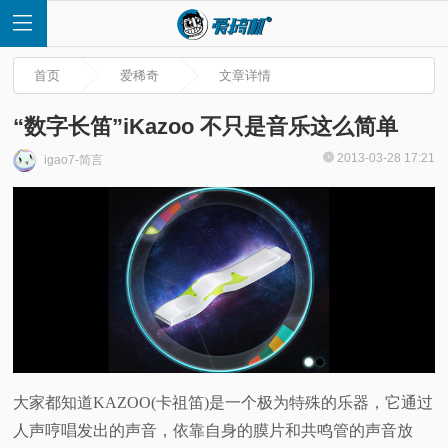
首页
爱稀奇
文章详情
“数字长笛”iKazoo 不只是音乐这么简单
2013-03-28 17:21
igao7-简言
首
页
快
讯
评
大家都知道KAZOO(卡祖笛)是一个极为特殊的乐器，它通过
人声哼唱发出的声音，依靠自身的膜片和共鸣管的声音放
测