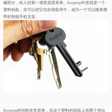
械部分，给人的第一感觉就是简单。Keyprop外形就是一个
视
塑料钥匙，你可以把它扣在钥匙串中，成为一个可以随身携
带的智能手机支架。
频
科
普
体
验
专
题
Keyprop的结构非常简单，在这个塑料的钥匙上有两个突出