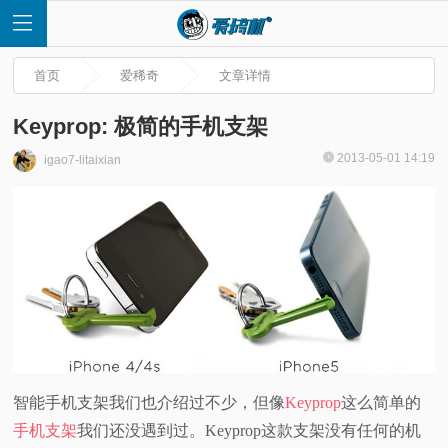
首页
爱稀奇
文章详情
Keyprop: 极简的手机支架
2013-05-01 14:19
igao7-litaixian
首
页
快
讯
评
智能手机支架我们也介绍过不少，但像
Keyprop
这么简单的
手机支架
我们还没遇到过。Keyprop这款支架没有任何的机
测