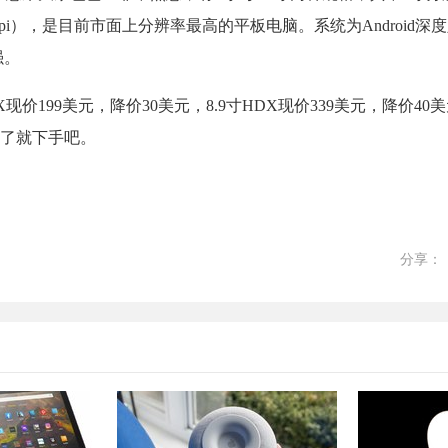
600（339ppi），是目前市面上分辨率最高的平板电脑。系统为Android深度
强。
X现价199美元，降价30美元，8.9寸HDX现价339美元，降价4
了就下手吧。
分享：