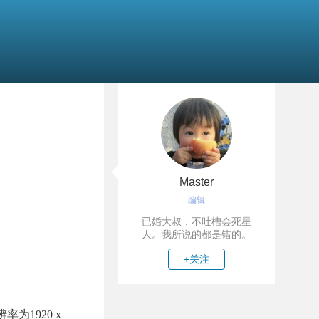
Master
编辑
已婚大叔，不吐槽会死星
人。我所说的都是错的。
+关注
为1920 x