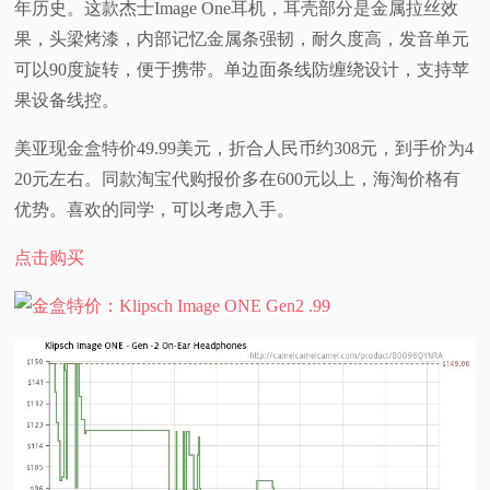
年历史。这款杰士Image One耳机，耳壳部分是金属拉丝效
视
果，头梁烤漆，内部记忆金属条强韧，耐久度高，发音单元
可以90度旋转，便于携带。单边面条线防缠绕设计，支持苹
频
果设备线控。
科
美亚现金盒特价49.99美元，折合人民币约308元，到手价为4
20元左右。同款淘宝代购报价多在600元以上，海淘价格有
普
优势。喜欢的同学，可以考虑入手。
体
点击购买
验
专
题