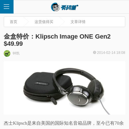
首页
这货值得买
文章详情
金盒特价：Klipsch Image ONE Gen2
$49.99
首
2014-02-14 18:08
钟凯
页
快
讯
评
杰士Klipsch是来自美国的国际知名音箱品牌，至今已有70余
测