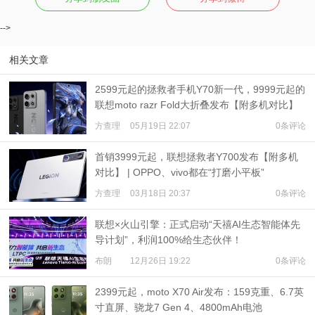
-->
相关文章
2599元起的拯救者手机Y70新一代，9999元起的
联想moto razr Fold大折叠发布【附多机对比】
方查理
05月19日 22:07
0条评论
首销3999元起，联想拯救者Y700发布【附多机
对比】 | OPPO、vivo都在“打磨小平板”
方查理
03月18日 20:37
0条评论
联想×火山引擎：正式启动“天禧AI生态智能体先
导计划”，利润100%给生态伙伴！
布朗
12月26日 19:22
0条评论
2399元起，moto X70 Air发布：159克重、6.7英
寸直屏、骁龙7 Gen 4、4800mAh电池