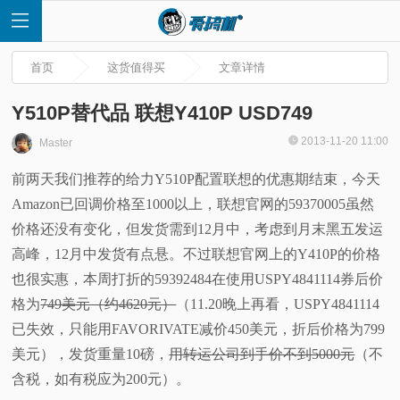
首页
这货值得买
文章详情
Y510P替代品 联想Y410P USD749
2013-11-20 11:00
Master
首
前两天我们推荐的给力Y510P配置联想的优惠期结束，今天
Amazon已回调价格至1000以上，联想官网的59370005虽然
页
价格还没有变化，但发货需到12月中，考虑到月末黑五发运
快
高峰，12月中发货有点悬。不过联想官网上的Y410P的价格
也很实惠，本周打折的59392484在使用USPY4841114券后价
讯
格为
749美元（约4620元）
（11.20晚上再看，USPY4841114
已失效，只能用FAVORIVATE减价450美元，折后价格为799
评
美元），发货重量10磅，
用转运公司到手价不到5000元
（不
含税，如有税应为200元）。
测