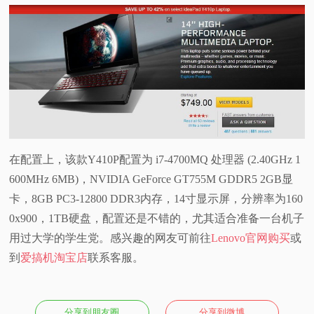
视
频
科
普
在配置上，该款Y410P配置为 i7-4700MQ 处理器 (2.40GHz 1
体
600MHz 6MB)，NVIDIA GeForce GT755M GDDR5 2GB显
验
卡，8GB PC3-12800 DDR3内存，14寸显示屏，分辨率为160
0x900，1TB硬盘，配置还是不错的，尤其适合准备一台机子
专
用过大学的学生党。感兴趣的网友可前往
Lenovo官网购买
或
到
爱搞机淘宝店
联系客服。
题
分享到朋友圈
分享到微博