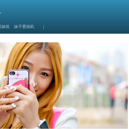
录
双妹纸
妹子爱搞机