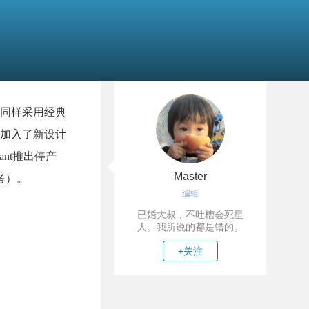
产品，同样采用经典
层，加入了新设计
ant推出停产
Master
参考）。
编辑
已婚大叔，不吐槽会死星
人。我所说的都是错的。
+关注