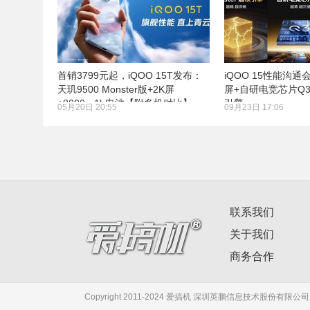
首销3799元起，iQOO 15T发布：
iQOO 15性能沟通
天玑9500 Monster版+2K屏
屏+自研电竞芯片Q3+
+8000mAh电池【附多机对比】
引擎
05月20日 20:55
09月23日 17:06
联系我们
关于我们
商务合作
Copyright 2011-2024 爱搞机 深圳英鹏信息技术股份有限