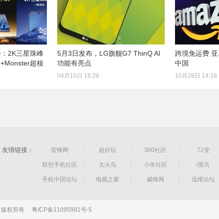
会：2K三星珠峰
5月3日发布，LG旗舰G7 ThinQ AI
跨境免运费 亚
Monster超核
功能有亮点
中国
04月10日 18:28
10月28日 14:18
友情链接：
雷锋网
|
超好玩
|
360社区
|
72变
联想手机社区
|
太火鸟
|
小米社区
|
i黑马
手机中国论坛
|
电视之家
|
威锋网
|
迅维论坛
公司 版权所有
粤ICP备11095991号-5