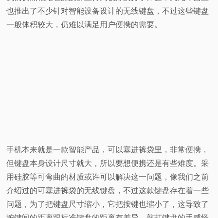
也推出了不少针对智能设备设计的无线键盘，不过这些键盘
视
一般体积较大，仍难以满足用户便携的需要。
频
科
普
体
验
手机本来就是一款智能产品，可以塞进裤袋里，非常便携，
专
但键盘本身设计尺寸就大，所以要想便携还是有些难度。采
用硅胶等可弯曲的材质或许可以解决这一问题，像我们之前
题
介绍过的可塞进裤袋的无线键盘，不过这款键盘存在着一些
问题，为了把键盘尺寸缩小，它把按键也缩小了，这导致了
按键间的距离跟标准键盘的距离有差异，敲打键盘的手感怪