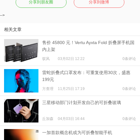
分享到朋友圈
分享到微博
-->
相关文章
售价 45800 元！Vertu Ayxta Fold 折叠屏手机国
内上架
驭风
03月02日 12:22
0条评论
雷蛇折叠式口罩发布：可重复使用30次，盛惠
199元
方查理
11月25日 17:19
0条评论
三星移动部门计划开发自己的可折叠玻璃
丘加森
04月03日 16:44
0条评论
一加首款概念机或为可折叠智能手机