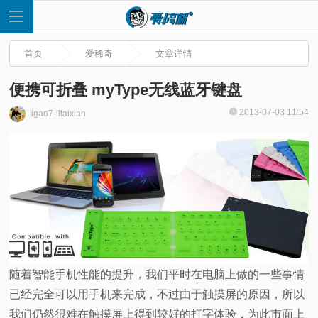
首页
爱稀奇
文章详情
便携可折叠 myType无线蓝牙键盘
2013-07-03 11:54
igao7-litaixian
首
页
快
讯
评
随着智能手机性能的提升，我们平时在电脑上做的一些事情
已经完全可以用手机来完成，不过由于触摸屏的原因，所以
测
我们仍然很难在触摸屏上得到较好的打字体验，为此市面上