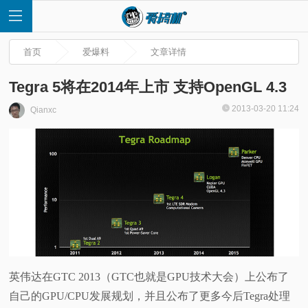
首页
爱爆料
文章详情
Tegra 5将在2014年上市 支持OpenGL 4.3
2013-03-20 11:24
Qianxc
首
页
快
讯
评
英伟达在GTC 2013（GTC也就是GPU技术大会）上公布了
自己的GPU/CPU发展规划，并且公布了更多今后Tegra处理
测