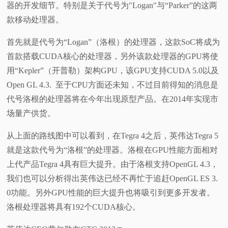
器的开发细节。特别是关于代号为"Logan"与“Parker”的这两
视
款移动处理器。
首先就是代号为“Logan”（洛根）的处理器，这款SoC将成为
频
首款搭载CUDA核心的处理器，另外该款处理器的GPU将使
科
用“Kepler”（开普勒）架构GPU，该GPU支持CUDA 5.0以及
Open GL 4.3. 至于CPU方面还未知，不过目前得知的消息是
普
代号洛根的处理器将在今年出现原型产品。在2014年实现市
场量产供货。
体
从上面的路线图中可以看到，在Tegra 4之后，英伟达Tegra 5
验
就是这款代号为“洛根”的处理器。洛根在GPU性能方面相对
上代产品Tegra 4具有巨大提升。由于洛根支持OpenGL 4.3，
专
我们也可以分析得出英伟达已经不再忙于追赶OpenGL ES 3.
0功能。另外GPU性能的巨大提升也将吸引到更多开发者。
题
洛根处理器将具有192个CUDA核心。