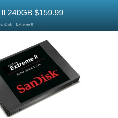
I 240GB $159.99
SanDisk
Extreme II