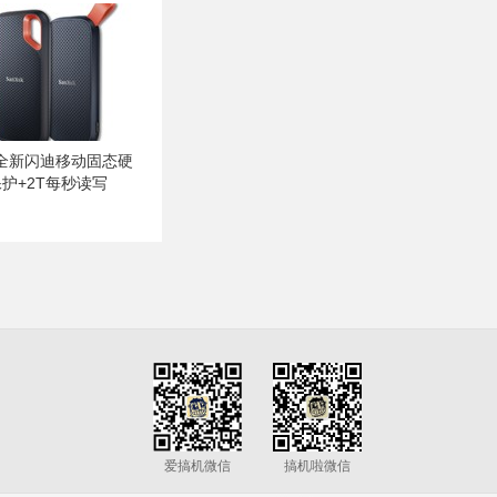
全新闪迪移动固态硬
护+2T每秒读写
爱搞机微信
搞机啦微信