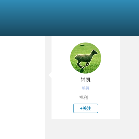
钟凯
编辑
福利！
+关注