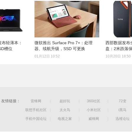
刚发布轻薄本：
微软推出 Surface Pro 7+：处理
西部数据发布
SD槽位
器、续航升级，SSD 可更换
盘：2米跌落保
01月12日 10:52
10月20日 18:50
友情链接：
雷锋网
|
超好玩
|
360社区
|
72变
联想手机社区
|
太火鸟
|
小米社区
|
i黑马
手机中国论坛
|
电视之家
|
威锋网
|
迅维论坛