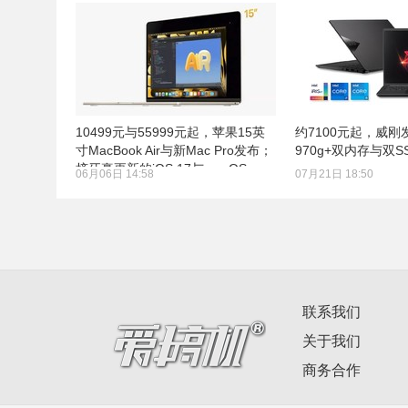
10499元与55999元起，苹果15英
约7100元起，威
寸MacBook Air与新Mac Pro发布；
970g+双内存与双S
挤牙膏更新的iOS 17与macOS
06月06日 14:58
07月21日 18:50
联系我们
关于我们
商务合作