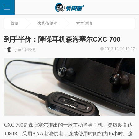
首页
这货值得买
文章详情
到手半价：降噪耳机森海塞尔CXC 700
2013-11-19 10:37
igao7-郭晓龙
首
页
快
讯
评
CXC 700是森海塞尔推出的一款主动降噪耳机，灵敏度高达
108dB，采用AAA电池供电，连续使用时间约为16小时。这
测