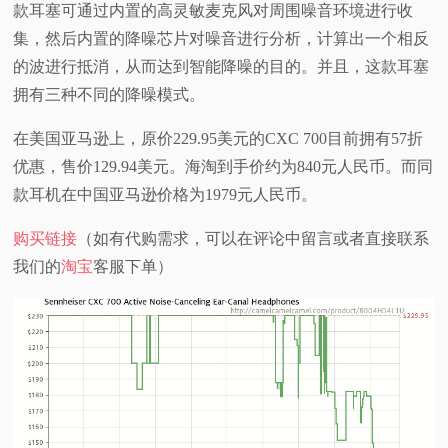
款耳塞可通过内置的高灵敏麦克风对周围噪音环境进行收
视
集，然后内置的降噪芯片对噪音进行分析，计算出一个相反
的波进行抵消，从而达到智能降噪的目的。并且，这款耳塞
频
拥有三种不同的降噪模式。
科
在美国亚马逊上，原价229.95美元的CXC 700目前拥有57折
优惠，售价129.94美元。海淘到手价约为840元人民币。而同
普
款耳机在中国亚马逊价格为1979元人民币。
体
购买链接
（如有代购需求，可以在评论中留言或者直接联系
我们的
淘宝
客服下单）
验
专
题