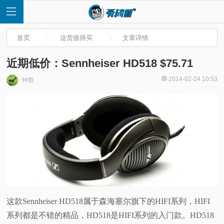
首页
这货值得买
文章详情
近期低价：Sennheiser HD518 $75.71
2014-02-24 10:53
钟凯
首
页
快
讯
评
这款Sennheiser HD518属于森海塞尔旗下的HIFI系列，HIFI
系列都是不错的精品，HD518是HIFI系列的入门款。HD518
测