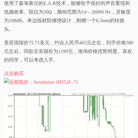
使用了森海塞尔的E.A.R技术，能够给予很好的声音重现和
视
低频效果。阻抗为50Ω，频响范围为14 – 26000 Hz，灵敏度
为108dB。单边线材防缠绕设计，附赠一个6.3mm的转接
频
头。
科
美亚现报价75.71美元，约合人民币465元左右，到手价格580
元左右。同款京东报价为1199元，海淘价格优势明显。喜欢
普
的同学，可以考虑入手。
体
点击购买
验
专
题