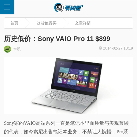
首页
这货值得买
文章详情
历史低价：Sony VAIO Pro 11 $899
2014-02-27 18:19
钟凯
首
页
快
讯
评
Sony家的VAIO高端系列一直是笔记本里面质量与美观兼顾
的代表，如今索尼出售笔记本业务，不禁让人惋惜，Pro系
测