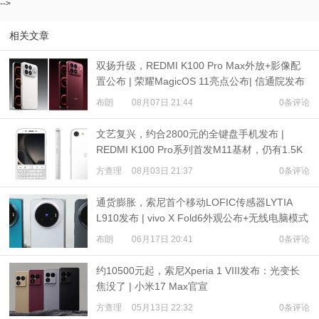
-->
相关文章
双扬升级，REDMI K100 Pro Max外放+影像配
置公布 | 荣耀MagicOS 11亮点公布| 信通院发布
eSIM研究报告
布朗
08月07日 21:44
0条评论
文艺复兴，约合2800元的全键盘手机发布 |
REDMI K100 Pro系列首发M11基材，仍有1.5K
超级像素
方查理
08月03日 21:37
0条评论
通货膨胀，索尼首个移动LOFIC传感器LYTIA
L910发布 | vivo X Fold6外观公布+无线电脑模式
布朗
06月17日 20:41
0条评论
约10500元起，索尼Xperia 1 VIII发布：光变长
焦没了 | 小米17 Max官宣
方查理
05月13日 22:32
0条评论