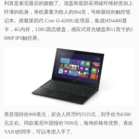
列算是索尼最后的旗舰了。顶盖和底部采用碳纤维材质加上
视
纤薄的机身，单机重量为惊人的864克，号称最轻的触控笔
记本。搭载第四代 Core i5-4200U处理器，集成HD4400显
频
卡，4G内存，128G固态硬盘，感应式背光键盘和11英寸的1
080P IPS触控屏。
科
普
体
验
专
美亚现特价899美元，折合人民币约5535元，到手价为6300
题
元左右。同款索尼中国报价7699元，海淘价格有优势。喜欢
VAIO的同学，可以考虑入手了。