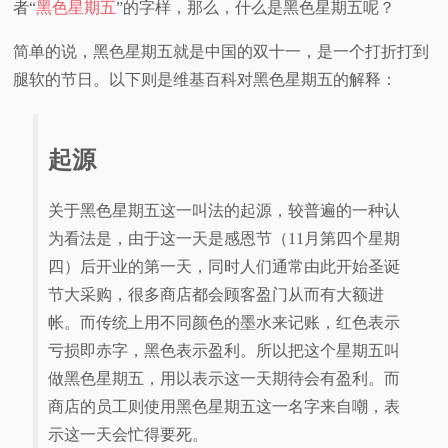
者“
黑色星期五
”的字样，那么，什么是黑色星期五呢？
视
简单的说，黑色星期五就是中国的双十一，是一个打折打到
腿软的节日。以下则是维基百科对黑色星期五的解释：
频
科
起源
普
关于黑色星期五这一叫法的起源，较普遍的一种认
体
为看法是，由于这一天是感恩节（11月第四个星期
四）后开业的第一天，同时人们通常由此开始圣诞
验
节大采购，很多商店都会顾客盈门从而有大额进
帐。而传统上用不同颜色的墨水来记账，红色表示
专
亏损即赤字，黑色表示盈利。所以把这个星期五叫
做黑色星期五，用以表示这一天期待会有盈利。而
题
商店的员工则使用黑色星期五这一名字来自嘲，表
示这一天会忙得要死。