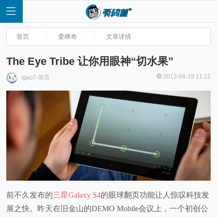
首页
爱稀奇
文章详情
The Eye Tribe 让你用眼神“切水果”
2013-04-19 11:12
igao7-简言
首
页
快
讯
评
前不久发布的
三星Galaxy S4
的眼球翻页功能让人惊叹科技发
展之快。昨天在旧金山的DEMO Mobile会议上，一个初创公
测