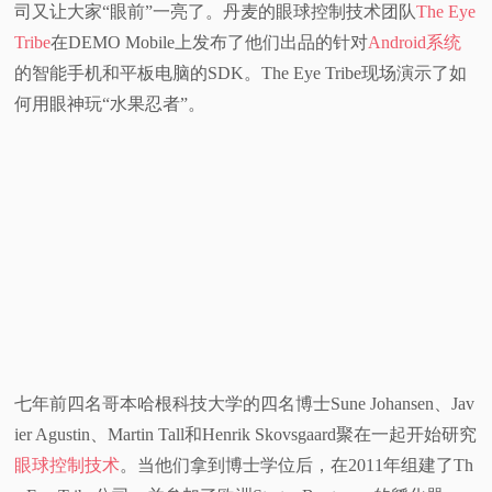
司又让大家“眼前”一亮了。丹麦的眼球控制技术团队
The Eye
视
Tribe
在DEMO Mobile上发布了他们出品的针对
Android系统
的智能手机和平板电脑的SDK。The Eye Tribe现场演示了如
频
何用眼神玩“水果忍者”。
科
普
体
验
专
七年前四名哥本哈根科技大学的四名博士Sune Johansen、Jav
题
ier Agustin、Martin Tall和Henrik Skovsgaard聚在一起开始研究
眼球控制技术
。当他们拿到博士学位后，在2011年组建了Th