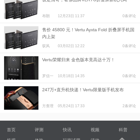
布朗
12月23日 11:37
0条评论
售价 45800 元！Vertu Ayxta Fold 折叠屏手机国
内上架
驭风
03月02日 12:22
0条评论
Vertu荣耀归来 金色版本竟高达十万！
罗信一
10月18日 14:35
0条评论
247万+直升机快递！Vertu限量版手机发布
方查理
05月24日 17:33
2条评论
首页
评测
快讯
视频
科普