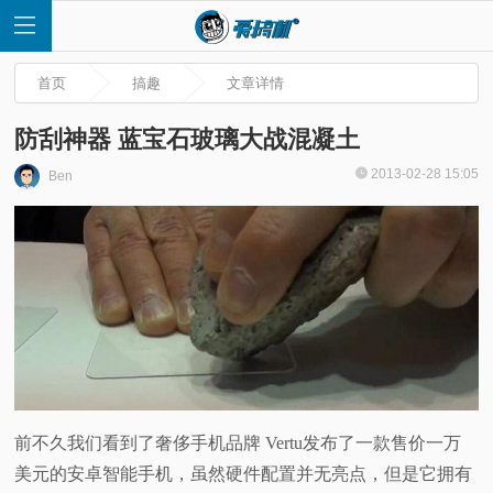
首页
搞趣
文章详情
防刮神器 蓝宝石玻璃大战混凝土
2013-02-28 15:05
Ben
首
页
快
讯
评
前不久我们看到了奢侈手机品牌 Vertu发布了一款售价一万
美元的安卓智能手机，虽然硬件配置并无亮点，但是它拥有
测