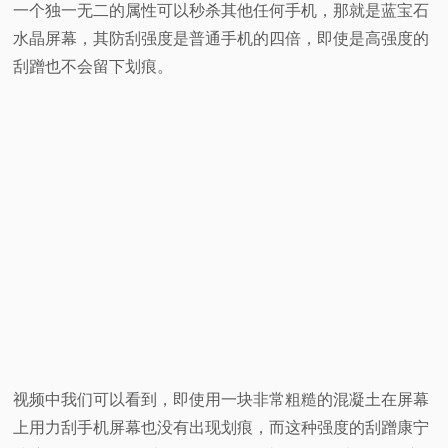
一个独一无二的属性可以秒杀其他任何手机，那就是蓝宝石
视
水晶屏幕，其防刮强度是普通手机的四倍，即使是高强度的
刮蹭也不会留下划痕。
频
科
普
体
验
专
题
视频中我们可以看到，即使用一块非常粗糙的混凝土在屏幕
上用力刮手机屏幕也没有出现划痕，而这种强度的刮蹭康宁