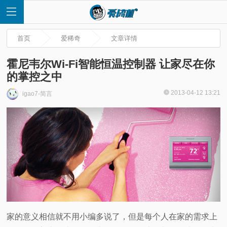
首页
爱稀奇
文章详情
霍尼韦尔Wi-Fi智能恒温控制器 让家尽在你
的掌控之中
首
2013-04-12 13:21
igao7-简言
页
快
讯
评
家的意义相信就不用小编多说了，但是每个人在家的需求上
测