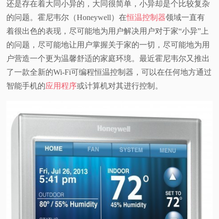
还是存在着大同小异的，大同很简单，小异却是个比较复杂
视
的问题。霍尼韦尔（Honeywell）在
恒温控制器
领域一直有
着很出色的表现
，尽可能地为用户解决用户对于家“小异”上
频
的问题，尽可能地让用户掌握关于家的一切，尽可能地为用
户营造一个更为温馨舒适的家庭环境。最近霍尼韦尔又推出
科
了一款全新的Wi-Fi可编程恒温控制器，可以在任何地方通过
智能手机的
应用程序
或计算机对其进行控制。
普
体
验
专
题