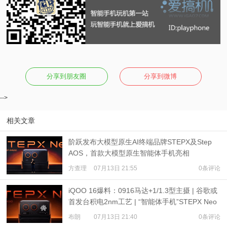
分享到朋友圈
分享到微博
-->
相关文章
阶跃发布大模型原生AI终端品牌STEPX及Step
AOS，首款大模型原生智能体手机亮相
方查理
07月13日 21:55
0条评论
iQOO 16爆料：0916马达+1/1.3型主摄 | 谷歌或
首发台积电2nm工艺 | “智能体手机”STEPX Neo
亮相
布朗
07月13日 21:40
0条评论