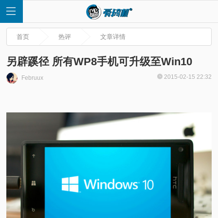
首页
热评
文章详情
另辟蹊径 所有WP8手机可升级至Win10
2015-02-15 22:32
Februux
首
页
快
讯
评
测