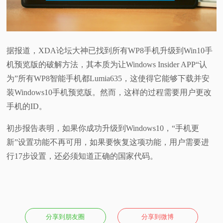
视
频
据报道，XDA论坛大神已找到所有WP8手机升级到Win10手
机预览版的破解方法，其本质为让Windows Insider APP“认
科
为”所有WP8智能手机都Lumia635，这使得它能够下载并安
普
装Windows10手机预览版。然而，这样的过程需要用户更改
手机的ID。
体
初步报告表明，如果你成功升级到Windows10，“手机更
验
新”设置功能不再可用，如果要恢复这项功能，用户需要进
行17步设置，还必须知道正确的国家代码。
专
题
分享到朋友圈
分享到微博