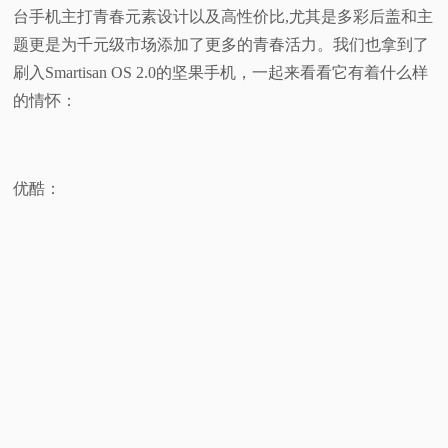
台手机主打青春元素设计以及高性价比,尤其是多彩后盖和主
视
题更是为千元级市场添加了更多的青春活力。我们也拿到了
刷入Smartisan OS 2.0的坚果手机，一起来看看它有着什么样
频
的情怀：
科
普
优酷：
体
验
专
题