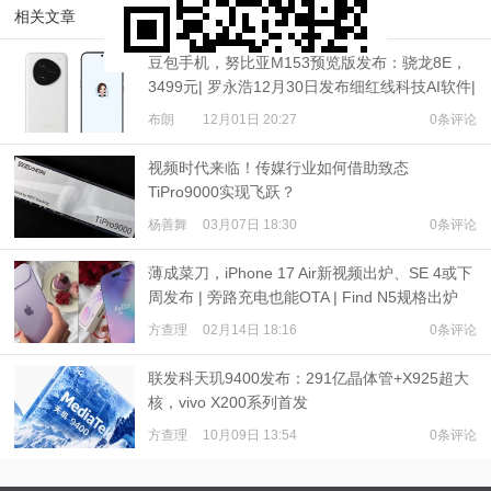
相关文章
豆包手机，努比亚M153预览版发布：骁龙8E，
3499元| 罗永浩12月30日发布细红线科技AI软件|
豪威2亿像素CMOS爆料
布朗
12月01日 20:27
0条评论
视频时代来临！传媒行业如何借助致态
TiPro9000实现飞跃？
杨善舞
03月07日 18:30
0条评论
薄成菜刀，iPhone 17 Air新视频出炉、SE 4或下
周发布 | 旁路充电也能OTA | Find N5规格出炉
方查理
02月14日 18:16
0条评论
联发科天玑9400发布：291亿晶体管+X925超大
核，vivo X200系列首发
方查理
10月09日 13:54
0条评论