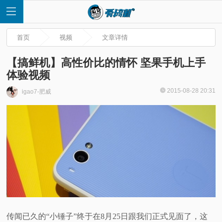
首页
视频
文章详情
【搞鲜机】高性价比的情怀 坚果手机上手
体验视频
首
2015-08-28 20:31
igao7-肥威
页
快
讯
评
测
传闻已久的“小锤子”终于在8月25日跟我们正式见面了，这