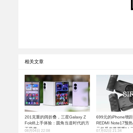
相关文章
201克重的阔折叠，三星Galaxy Z
699元的iPhone增
Fold8上手体验：圆角当道时代的方
REDMI Note17
正异类
元机受伤最严重” |
08月04日 22:08
07月02日 21:34