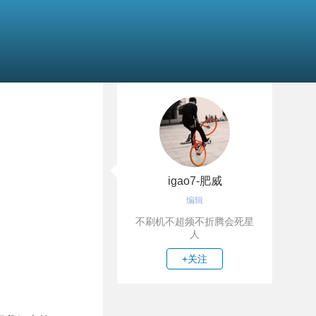
igao7-肥威
编辑
不刷机不超频不折腾会死星
人
+关注