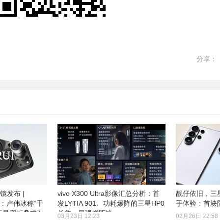
分享：
距镜发布 |
vivo X300 Ultra影像汇总分析：首
靓仔依旧，三星G
预热：卢伟冰称“千
发LYTIA 901、功耗爆降的三星HP0
手体验：首块
 三星宽折叠或7
长焦、最强增距镜
03月23日 12:23
02月26日 22:58