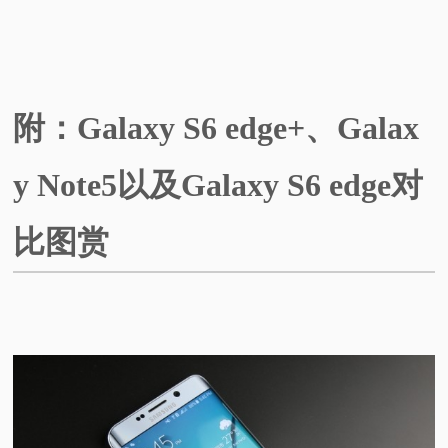
附：
Galaxy S6 edge+、Galax
y Note5以及Galaxy S6 edge对
比图赏