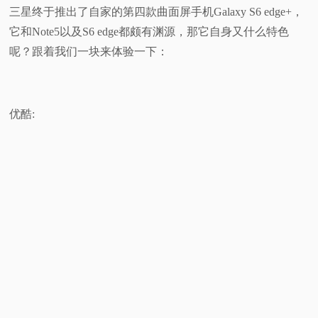
三星终于推出了自家的第四款曲面屏手机Galaxy S6 edge+，
视
它和Note5以及S6 edge都颇有渊源，那它自身又什么特色
呢？跟着我们一块来体验一下：
频
科
优酷:
普
体
验
专
题