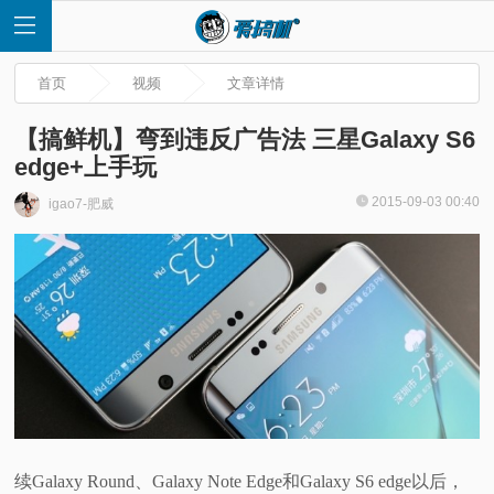
首页
视频
文章详情
【搞鲜机】弯到违反广告法 三星Galaxy S6
edge+上手玩
首
2015-09-03 00:40
igao7-肥威
页
快
讯
评
测
续Galaxy Round、Galaxy Note Edge和Galaxy S6 edge以后，