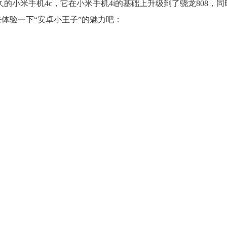
小米手机4c，它在小米手机4i的基础上升级到了骁龙808，同时引
们来体验一下“安卓小王子”的魅力吧：