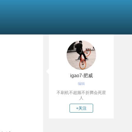
igao7-肥威
编辑
不刷机不超频不折腾会死星
人
+关注