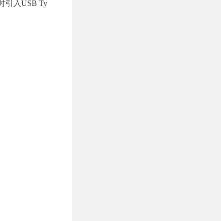
入USB Ty