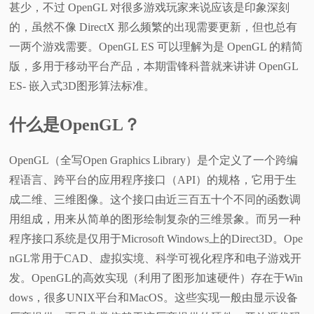
甚少，不过 OpenGL 对很多游戏玩家来说应该是印象深刻
视
的，虽然不像 DirectX 那么频繁的出现需要更新，但也总有
一两个游戏需要。OpenGL ES 可以理解为是 OpenGL 的精简
频
版，多用于移动平台产品，本期雷锋科普就来讲讲 OpenGL
ES- 嵌入式3D图形算法标准。
科
什么是OpenGL？
普
OpenGL（全写Open Graphics Library）是个定义了一个跨编
体
程语言、跨平台的应用程序接口（API）的规格，它用于生
验
成二维、三维图像。这个接口由近三百五十个不同的函数调
用组成，用来从简单的图形绘制复杂的三维景象。而另一种
专
程序接口系统是仅用于Microsoft Windows上的Direct3D。Ope
nGL常用于CAD、虚拟实境、科学可视化程序和电子游戏开
题
发。OpenGL的高效实现（利用了图形加速硬件）存在于Win
dows，很多UNIX平台和MacOS。这些实现一般由显示设备