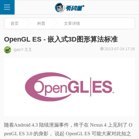
首页
科普
文章详情
OpenGL ES - 嵌入式3D图形算法标准
2013-07-24 17:26
igao7-叉叉
首
页
快
讯
评
随着Android 4.3 陆续泄漏事件，终于在 Nexus 4 上见到了 O
penGL ES 3.0 的身影， 说起 OpenGL ES 可能大家对此知之
测