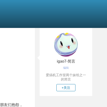
igao7-简言
编辑
爱搞机工作室两个妹纸之一
的简言
+关注
朋友们抱怨，